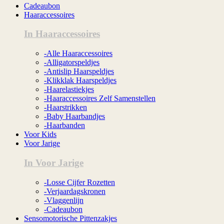
Cadeaubon
Haaraccessoires
In Haaraccessoires
-Alle Haaraccessoires
-Alligatorspeldjes
-Antislip Haarspeldjes
-Klikklak Haarspeldjes
-Haarelastiekjes
-Haaraccessoires Zelf Samenstellen
-Haarstrikken
-Baby Haarbandjes
-Haarbanden
Voor Kids
Voor Jarige
In Voor Jarige
-Losse Cijfer Rozetten
-Verjaardagskronen
-Vlaggenlijn
-Cadeaubon
Sensomotorische Pittenzakjes