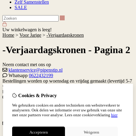
Zelf Samenstellen
SALE
Zoeken
Uw winkelwagen is leeg!
Home
>
Voor Jarige
>
-Verjaardagskronen
-Verjaardagskronen - Pagina 2
Neem contact met ons op
klantenservice@pipenstip.nl
Whatsapp
0622432199
Bestellingen worden op woensdag en vrijdag gemaakt (levertijd 5-7
werkdagen) Je kan altijd contact met me opnemen via de contact
button hieronder.
Gratis verzenden vanaf €65 binnen Nederland.
Cookies & Privacy
Informatie
We gebruiken cookies en andere technieken om websiteverkeer te
Levertijd
analyseren. Ook delen we informatie over uw gebruik van onze site
Verzenden en Betalen
met onze partners voor analyse.
Lees onze cookieverklaring
hier
Klantenservice
Accepteren
Weigeren
Contact