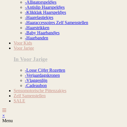
-Alligatorspeldjes
-Antislip Haarspeldjes
-Klikklak Haarspeldjes
-Haarelastiekjes
-Haaraccessoires Zelf Samenstellen
-Haarstrikken
-Baby Haarbandjes
-Haarbanden
Voor Kids
Voor Jarige
In Voor Jarige
-Losse Cijfer Rozetten
-Verjaardagskronen
-Vlaggenlijn
-Cadeaubon
Sensomotorische Pittenzakjes
Zelf Samenstellen
SALE
×
Menu