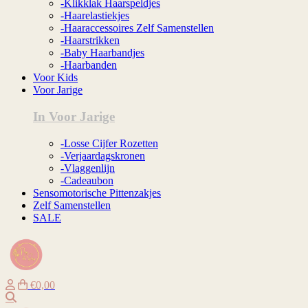
-Klikklak Haarspeldjes
-Haarelastiekjes
-Haaraccessoires Zelf Samenstellen
-Haarstrikken
-Baby Haarbandjes
-Haarbanden
Voor Kids
Voor Jarige
In Voor Jarige
-Losse Cijfer Rozetten
-Verjaardagskronen
-Vlaggenlijn
-Cadeaubon
Sensomotorische Pittenzakjes
Zelf Samenstellen
SALE
€0,00
Zoeken