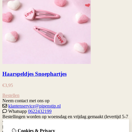
Haarspeldjes Snoephartjes
€
3,95
Bestellen
Neem contact met ons op
klantenservice@pipenstip.nl
Whatsapp
0622432199
Bestellingen worden op woensdag en vrijdag gemaakt (levertijd 5-7
werkdagen) Je kan altijd contact met me opnemen via de contact
button hieronder.
Gratis verzenden vanaf €65 binnen Nederland.
Cookies & Privacy