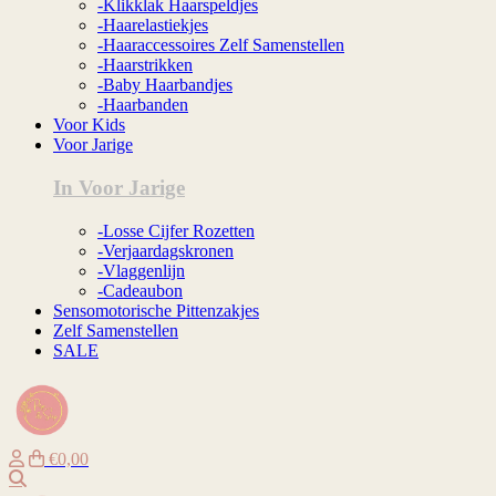
-Klikklak Haarspeldjes
-Haarelastiekjes
-Haaraccessoires Zelf Samenstellen
-Haarstrikken
-Baby Haarbandjes
-Haarbanden
Voor Kids
Voor Jarige
In Voor Jarige
-Losse Cijfer Rozetten
-Verjaardagskronen
-Vlaggenlijn
-Cadeaubon
Sensomotorische Pittenzakjes
Zelf Samenstellen
SALE
€0,00
Zoeken