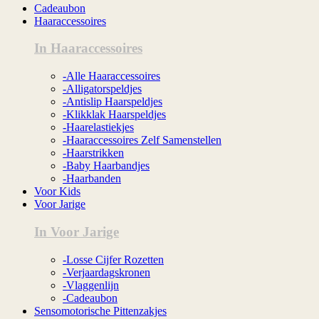
Cadeaubon
Haaraccessoires
In Haaraccessoires
-Alle Haaraccessoires
-Alligatorspeldjes
-Antislip Haarspeldjes
-Klikklak Haarspeldjes
-Haarelastiekjes
-Haaraccessoires Zelf Samenstellen
-Haarstrikken
-Baby Haarbandjes
-Haarbanden
Voor Kids
Voor Jarige
In Voor Jarige
-Losse Cijfer Rozetten
-Verjaardagskronen
-Vlaggenlijn
-Cadeaubon
Sensomotorische Pittenzakjes