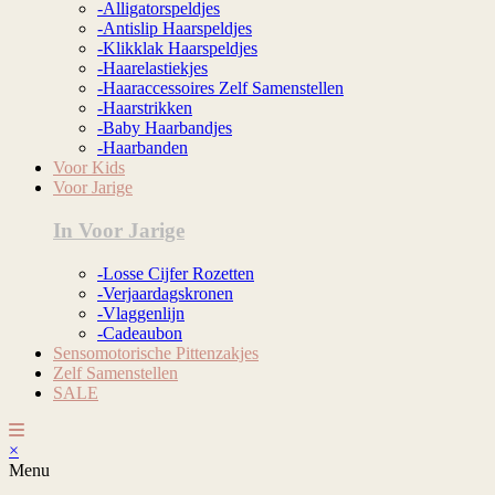
-Alligatorspeldjes
-Antislip Haarspeldjes
-Klikklak Haarspeldjes
-Haarelastiekjes
-Haaraccessoires Zelf Samenstellen
-Haarstrikken
-Baby Haarbandjes
-Haarbanden
Voor Kids
Voor Jarige
In Voor Jarige
-Losse Cijfer Rozetten
-Verjaardagskronen
-Vlaggenlijn
-Cadeaubon
Sensomotorische Pittenzakjes
Zelf Samenstellen
SALE
×
Menu