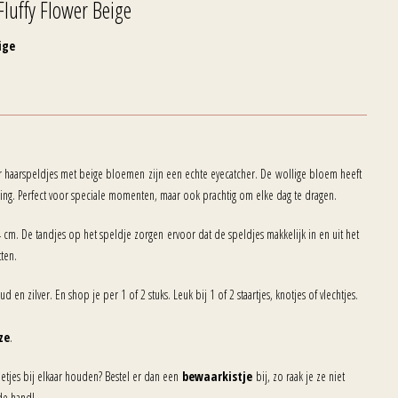
Fluffy Flower Beige
ige
r haarspeldjes met beige bloemen zijn een echte eyecatcher. De wollige bloem heeft
ling. Perfect voor speciale momenten, maar ook prachtig om elke dag te dragen.
cm. De tandjes op het speldje zorgen ervoor dat de speldjes makkelijk in en uit het
tten.
d en zilver. En shop je per 1 of 2 stuks. Leuk bij 1 of 2 staartjes, knotjes of vlechtjes.
ze
.
 netjes bij elkaar houden? Bestel er dan een
bewaarkistje
bij, zo raak je ze niet
 de hand!