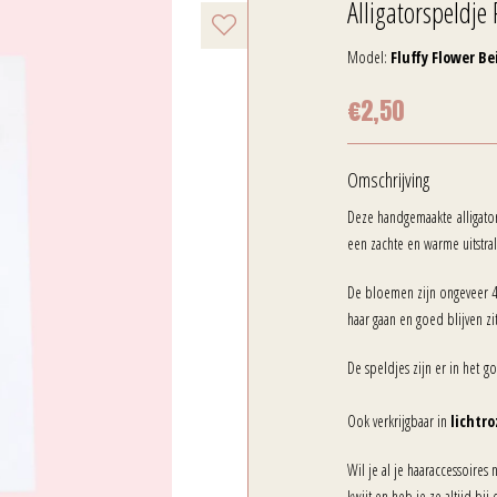
Alligatorspeldje 
Model:
Fluffy Flower Be
€2,50
Omschrijving
Deze handgemaakte alligato
een zachte en warme uitstra
De bloemen zijn ongeveer 4 
haar gaan en goed blijven zi
De speldjes zijn er in het gou
Ook verkrijgbaar in
lichtro
Wil je al je haaraccessoires
kwijt en heb je ze altijd bij