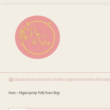
Cadeaubon
Haaraccessoires
Voor Kids
Voor Jarige
Sensomotorische Pittenzakje
Home
>
Alligatorspeldje Fluffy Flower Beige