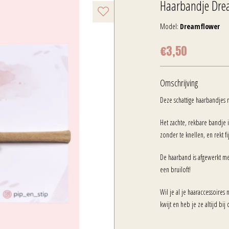
Haarbandje Dre
Model:
Dreamflower
€3,50
Omschrijving
Deze schattige haarbandjes m
Het zachte, rekbare bandje i
zonder te knellen, en rekt f
De haarband is afgewerkt m
een bruiloft!
Wil je al je haaraccessoires
kwijt en heb je ze altijd bij