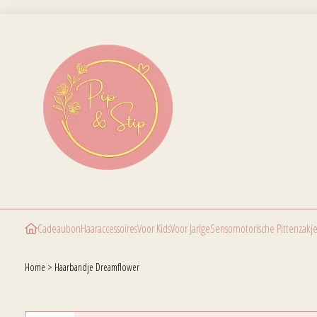
Cadeaubon
Haaraccessoires
Voor Kids
Voor Jarige
Sensomotorische Pittenzakje
Home
>
Haarbandje Dreamflower