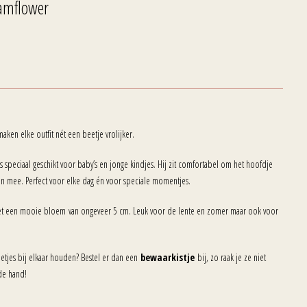
amflower
aken elke outfit nét een beetje vrolijker.
s speciaal geschikt voor baby’s en jonge kindjes. Hij zit comfortabel om het hoofdje
ijn mee. Perfect voor elke dag én voor speciale momentjes.
et een mooie bloem van ongeveer 5 cm. Leuk voor de lente en zomer maar ook voor
 netjes bij elkaar houden? Bestel er dan een
bewaarkistje
bij, zo raak je ze niet
 de hand!