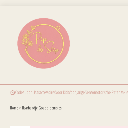
Cadeaubon
Haaraccessoires
Voor Kids
Voor Jarige
Sensomotorische Pittenzakje
Home
>
Haarbandje Goudbloempjes