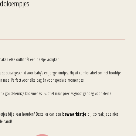
dbloempjes
aken elke outfit nét een beetje vrolijker.
s speciaal geschikt voor baby’s en jonge kindjes. Hij zit comfortabel om het hoofdje
ijn mee. Perfect voor elke dag én voor speciale momentjes.
t 3 goudkleurige bloemetjes. Subtiel maar precies groot genoeg voor kleine
 netjes bij elkaar houden? Bestel er dan een
bewaarkistje
bij, zo raak je ze niet
 de hand!