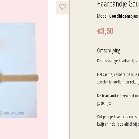
Haarbandje Gou
Model:
Goudbloempjes
€3,50
Omschrijving
Deze schattige haarbandjes m
Het zachte, rekbare bandje i
zonder te knellen, en rekt f
De haarband is afgewerkt me
gezichtjes.
Wil je al je haaraccessoires
kwijt en heb je ze altijd bij