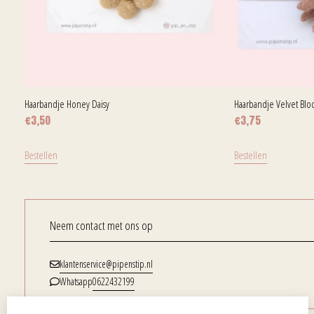
Haarbandje Honey Daisy
Haarbandje Velvet Bl
€
3,50
€
3,75
Bestellen
Bestellen
Neem contact met ons op
klantenservice@pipenstip.nl
0622432199
Whatsapp