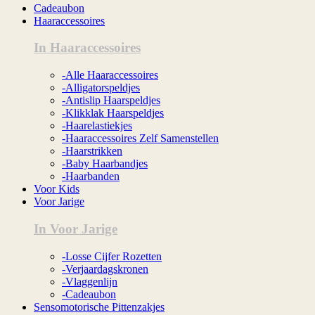
Cadeaubon
Haaraccessoires
In Haaraccessoires
-Alle Haaraccessoires
-Alligatorspeldjes
-Antislip Haarspeldjes
-Klikklak Haarspeldjes
-Haarelastiekjes
-Haaraccessoires Zelf Samenstellen
-Haarstrikken
-Baby Haarbandjes
-Haarbanden
Voor Kids
Voor Jarige
In Voor Jarige
-Losse Cijfer Rozetten
-Verjaardagskronen
-Vlaggenlijn
-Cadeaubon
Sensomotorische Pittenzakjes