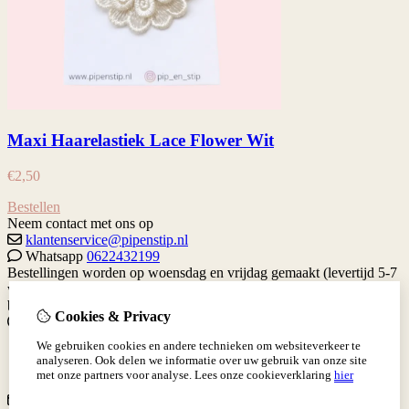
Maxi Haarelastiek Lace Flower Wit
€
2,50
Bestellen
Neem contact met ons op
klantenservice@pipenstip.nl
Whatsapp
0622432199
Bestellingen worden op woensdag en vrijdag gemaakt (levertijd 5-7
werkdagen) Je kan altijd contact met me opnemen via de contact
button hieronder.
Gratis verzenden vanaf €65 binnen Nederland.
Cookies & Privacy
Informatie
We gebruiken cookies en andere technieken om websiteverkeer te
Levertijd
analyseren. Ook delen we informatie over uw gebruik van onze site
Verzenden en Betalen
met onze partners voor analyse.
Lees onze cookieverklaring
hier
Klantenservice