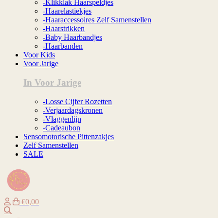
-Klikklak Haarspeldjes
-Haarelastiekjes
-Haaraccessoires Zelf Samenstellen
-Haarstrikken
-Baby Haarbandjes
-Haarbanden
Voor Kids
Voor Jarige
In Voor Jarige
-Losse Cijfer Rozetten
-Verjaardagskronen
-Vlaggenlijn
-Cadeaubon
Sensomotorische Pittenzakjes
Zelf Samenstellen
SALE
€0,00
Zoeken