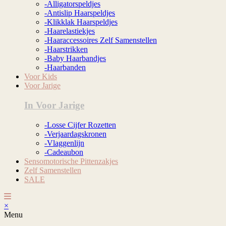
-Alligatorspeldjes
-Antislip Haarspeldjes
-Klikklak Haarspeldjes
-Haarelastiekjes
-Haaraccessoires Zelf Samenstellen
-Haarstrikken
-Baby Haarbandjes
-Haarbanden
Voor Kids
Voor Jarige
In Voor Jarige
-Losse Cijfer Rozetten
-Verjaardagskronen
-Vlaggenlijn
-Cadeaubon
Sensomotorische Pittenzakjes
Zelf Samenstellen
SALE
×
Menu