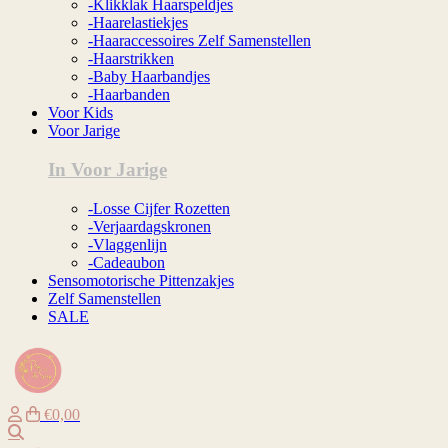
-Klikklak Haarspeldjes
-Haarelastiekjes
-Haaraccessoires Zelf Samenstellen
-Haarstrikken
-Baby Haarbandjes
-Haarbanden
Voor Kids
Voor Jarige
In Voor Jarige
-Losse Cijfer Rozetten
-Verjaardagskronen
-Vlaggenlijn
-Cadeaubon
Sensomotorische Pittenzakjes
Zelf Samenstellen
SALE
€0,00
Zoeken