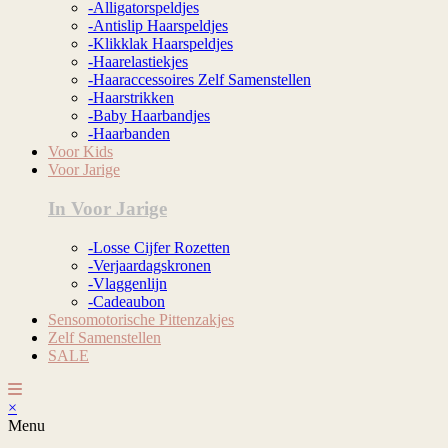
-Alligatorspeldjes
-Antislip Haarspeldjes
-Klikklak Haarspeldjes
-Haarelastiekjes
-Haaraccessoires Zelf Samenstellen
-Haarstrikken
-Baby Haarbandjes
-Haarbanden
Voor Kids
Voor Jarige
In Voor Jarige
-Losse Cijfer Rozetten
-Verjaardagskronen
-Vlaggenlijn
-Cadeaubon
Sensomotorische Pittenzakjes
Zelf Samenstellen
SALE
×
Menu