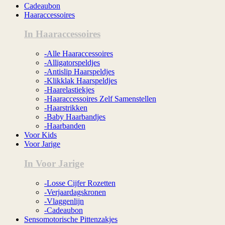
Cadeaubon
Haaraccessoires
In Haaraccessoires
-Alle Haaraccessoires
-Alligatorspeldjes
-Antislip Haarspeldjes
-Klikklak Haarspeldjes
-Haarelastiekjes
-Haaraccessoires Zelf Samenstellen
-Haarstrikken
-Baby Haarbandjes
-Haarbanden
Voor Kids
Voor Jarige
In Voor Jarige
-Losse Cijfer Rozetten
-Verjaardagskronen
-Vlaggenlijn
-Cadeaubon
Sensomotorische Pittenzakjes