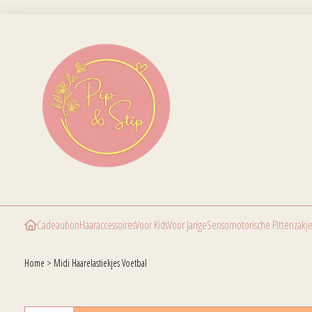
Cadeaubon
Haaraccessoires
Voor Kids
Voor Jarige
Sensomotorische Pittenzakje
Home
>
Midi Haarelastiekjes Voetbal