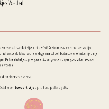
kjes Voetbal
deze voetbal haarelastiekjes echt perfect! De stoere elastiekjes met een vrolijke
ortief en speels. Ideaal voor een dagje naar school, buitenspelen of natuurlijk om je
en. De haarelastiekjes zijn ongeveer 2,5 cm groot en blijven goed zitten, zodat er
kan worden.
eldkampioenschap voetbal!
Bestel er een
bewaarkistje
bij, zo houd je alles bij elkaar.