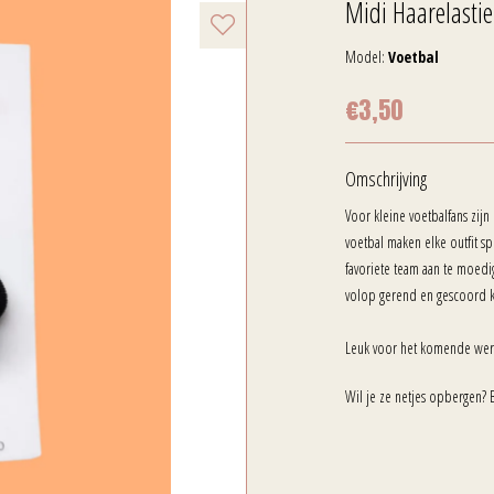
Midi Haarelastie
Model:
Voetbal
€3,50
Omschrijving
Voor kleine voetbalfans zijn 
voetbal maken elke outfit sp
favoriete team aan te moedig
volop gerend en gescoord 
Leuk voor het komende wer
Wil je ze netjes opbergen? 