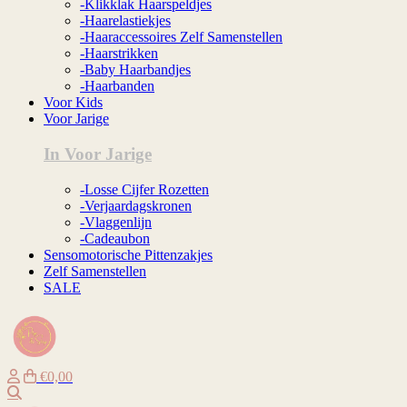
-Klikklak Haarspeldjes
-Haarelastiekjes
-Haaraccessoires Zelf Samenstellen
-Haarstrikken
-Baby Haarbandjes
-Haarbanden
Voor Kids
Voor Jarige
In Voor Jarige
-Losse Cijfer Rozetten
-Verjaardagskronen
-Vlaggenlijn
-Cadeaubon
Sensomotorische Pittenzakjes
Zelf Samenstellen
SALE
€0,00
Zoeken