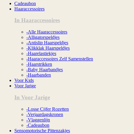
Cadeaubon
Haaraccessoires
In Haaraccessoires
-Alle Haaraccessoires
-Alligatorspeldjes
-Antislip Haarspeldjes
-Klikklak Haarspeldjes
-Haarelastiekjes
-Haaraccessoires Zelf Samenstellen
-Haarstrikken
-Baby Haarbandjes
-Haarbanden
Voor Kids
Voor Jarige
In Voor Jarige
-Losse Cijfer Rozetten
-Verjaardagskronen
-Vlaggenlijn
-Cadeaubon
Sensomotorische Pittenzakjes