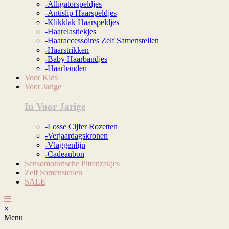
-Alligatorspeldjes
-Antislip Haarspeldjes
-Klikklak Haarspeldjes
-Haarelastiekjes
-Haaraccessoires Zelf Samenstellen
-Haarstrikken
-Baby Haarbandjes
-Haarbanden
Voor Kids
Voor Jarige
In Voor Jarige
-Losse Cijfer Rozetten
-Verjaardagskronen
-Vlaggenlijn
-Cadeaubon
Sensomotorische Pittenzakjes
Zelf Samenstellen
SALE
×
Menu