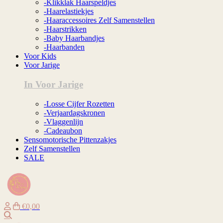
-Klikklak Haarspeldjes
-Haarelastiekjes
-Haaraccessoires Zelf Samenstellen
-Haarstrikken
-Baby Haarbandjes
-Haarbanden
Voor Kids
Voor Jarige
In Voor Jarige
-Losse Cijfer Rozetten
-Verjaardagskronen
-Vlaggenlijn
-Cadeaubon
Sensomotorische Pittenzakjes
Zelf Samenstellen
SALE
€0,00
Zoeken