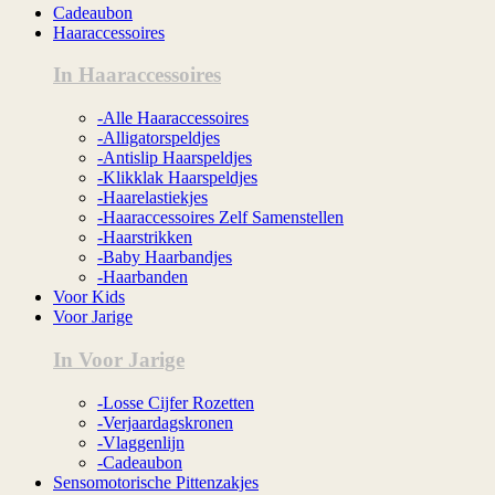
Cadeaubon
Haaraccessoires
In Haaraccessoires
-Alle Haaraccessoires
-Alligatorspeldjes
-Antislip Haarspeldjes
-Klikklak Haarspeldjes
-Haarelastiekjes
-Haaraccessoires Zelf Samenstellen
-Haarstrikken
-Baby Haarbandjes
-Haarbanden
Voor Kids
Voor Jarige
In Voor Jarige
-Losse Cijfer Rozetten
-Verjaardagskronen
-Vlaggenlijn
-Cadeaubon
Sensomotorische Pittenzakjes