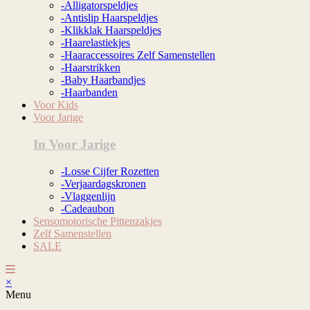
-Alligatorspeldjes
-Antislip Haarspeldjes
-Klikklak Haarspeldjes
-Haarelastiekjes
-Haaraccessoires Zelf Samenstellen
-Haarstrikken
-Baby Haarbandjes
-Haarbanden
Voor Kids
Voor Jarige
In Voor Jarige
-Losse Cijfer Rozetten
-Verjaardagskronen
-Vlaggenlijn
-Cadeaubon
Sensomotorische Pittenzakjes
Zelf Samenstellen
SALE
×
Menu