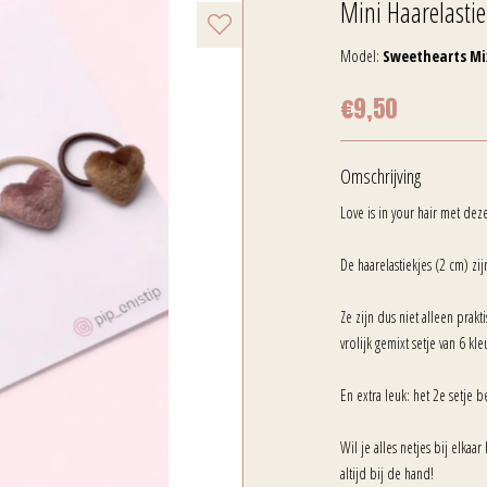
Mini Haarelasti
Model:
Sweethearts Mi
€9,50
Omschrijving
Love is in your hair met dez
De haarelastiekjes (2 cm) zi
Ze zijn dus niet alleen prakt
vrolijk gemixt setje van 6 kl
En extra leuk: het 2e setje b
Wil je alles netjes bij elka
altijd bij de hand!