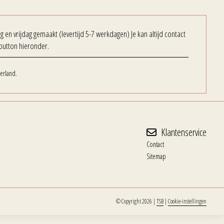
en vrijdag gemaakt (levertijd 5-7 werkdagen) Je kan altijd contact
button hieronder.
erland.
Klantenservice
Contact
Sitemap
© Copyright 2026
|
TSB
|
Cookie-instellingen