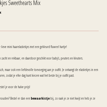
ekjes Sweethearts Mix
x
e lieve mini haarelastiekjes met een gekleurd fluweel hartje!
jn zacht en rekbaar, en daardoor geschikt voor baby’s, peuters en kleuters.
isch, maar ook een liefdevolle toevoeging aan je outfit. Je ontvangt de elastiekjes in een
euren, zodat je elke dag kunt kiezen wat het beste bij je outfit past.
estel je voor de halve prijs!
ar houden? Bestel er dan een
bewaarkistje
bij, zo raak je ze niet kwijt en heb je ze