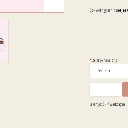
Ook verkrijgbaar in
setjes 
*
2e setje halve prijs
Levertijd: 5 - 7 werkdagen