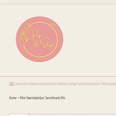
Cadeaubon
Haaraccessoires
Voor Kids
Voor Jarige
Sensomotorische Pittenzakje
Home
>
Mini Haarelastiekjes Sweethearts Mix