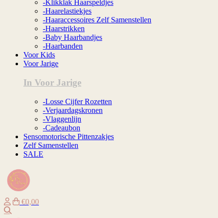
-Klikklak Haarspeldjes
-Haarelastiekjes
-Haaraccessoires Zelf Samenstellen
-Haarstrikken
-Baby Haarbandjes
-Haarbanden
Voor Kids
Voor Jarige
In Voor Jarige
-Losse Cijfer Rozetten
-Verjaardagskronen
-Vlaggenlijn
-Cadeaubon
Sensomotorische Pittenzakjes
Zelf Samenstellen
SALE
€0,00
Zoeken