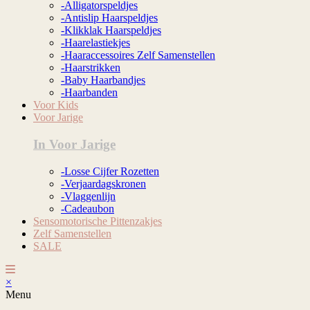
-Alligatorspeldjes
-Antislip Haarspeldjes
-Klikklak Haarspeldjes
-Haarelastiekjes
-Haaraccessoires Zelf Samenstellen
-Haarstrikken
-Baby Haarbandjes
-Haarbanden
Voor Kids
Voor Jarige
In Voor Jarige
-Losse Cijfer Rozetten
-Verjaardagskronen
-Vlaggenlijn
-Cadeaubon
Sensomotorische Pittenzakjes
Zelf Samenstellen
SALE
×
Menu