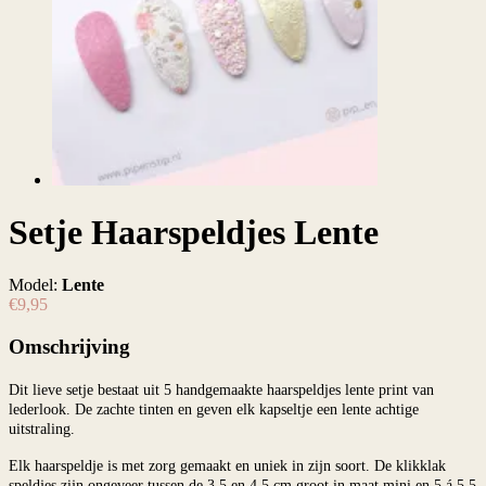
Setje Haarspeldjes Lente
Model:
Lente
€9,95
Omschrijving
Dit lieve setje bestaat uit 5 handgemaakte haarspeldjes lente print van
lederlook. De zachte tinten en geven elk kapseltje een lente achtige
uitstraling.
Elk haarspeldje is met zorg gemaakt en uniek in zijn soort. De klikklak
speldjes zijn ongeveer tussen de 3,5 en 4,5 cm groot in maat mini en 5 á 5,5