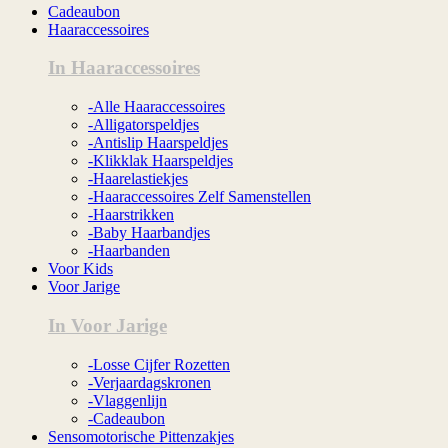
Cadeaubon
Haaraccessoires
In Haaraccessoires
-Alle Haaraccessoires
-Alligatorspeldjes
-Antislip Haarspeldjes
-Klikklak Haarspeldjes
-Haarelastiekjes
-Haaraccessoires Zelf Samenstellen
-Haarstrikken
-Baby Haarbandjes
-Haarbanden
Voor Kids
Voor Jarige
In Voor Jarige
-Losse Cijfer Rozetten
-Verjaardagskronen
-Vlaggenlijn
-Cadeaubon
Sensomotorische Pittenzakjes