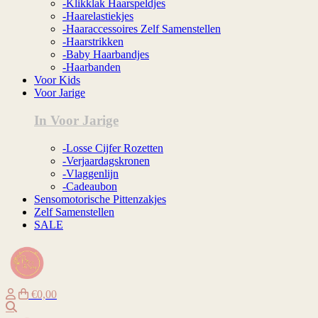
-Klikklak Haarspeldjes
-Haarelastiekjes
-Haaraccessoires Zelf Samenstellen
-Haarstrikken
-Baby Haarbandjes
-Haarbanden
Voor Kids
Voor Jarige
In Voor Jarige
-Losse Cijfer Rozetten
-Verjaardagskronen
-Vlaggenlijn
-Cadeaubon
Sensomotorische Pittenzakjes
Zelf Samenstellen
SALE
€0,00
Zoeken