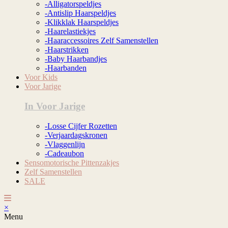
-Alligatorspeldjes
-Antislip Haarspeldjes
-Klikklak Haarspeldjes
-Haarelastiekjes
-Haaraccessoires Zelf Samenstellen
-Haarstrikken
-Baby Haarbandjes
-Haarbanden
Voor Kids
Voor Jarige
In Voor Jarige
-Losse Cijfer Rozetten
-Verjaardagskronen
-Vlaggenlijn
-Cadeaubon
Sensomotorische Pittenzakjes
Zelf Samenstellen
SALE
×
Menu