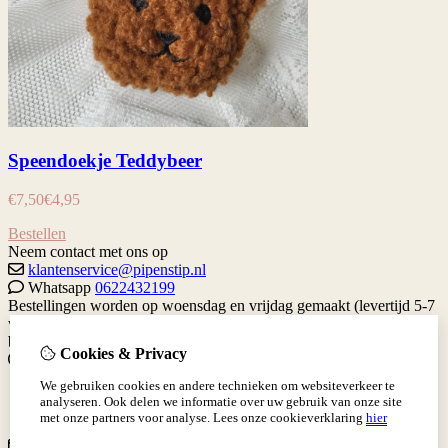
Speendoekje Teddybeer
€
7,50
€
4,95
Bestellen
Neem contact met ons op
klantenservice@pipenstip.nl
Whatsapp
0622432199
Bestellingen worden op woensdag en vrijdag gemaakt (levertijd 5-7
werkdagen) Je kan altijd contact met me opnemen via de contact
button hieronder.
Gratis verzenden vanaf €65 binnen Nederland.
Cookies & Privacy
Informatie
We gebruiken cookies en andere technieken om websiteverkeer te
Levertijd
analyseren. Ook delen we informatie over uw gebruik van onze site
Verzenden en Betalen
met onze partners voor analyse.
Lees onze cookieverklaring
hier
Klantenservice