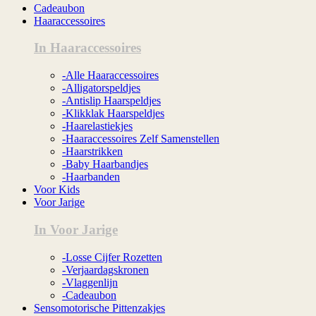
Cadeaubon
Haaraccessoires
In Haaraccessoires
-Alle Haaraccessoires
-Alligatorspeldjes
-Antislip Haarspeldjes
-Klikklak Haarspeldjes
-Haarelastiekjes
-Haaraccessoires Zelf Samenstellen
-Haarstrikken
-Baby Haarbandjes
-Haarbanden
Voor Kids
Voor Jarige
In Voor Jarige
-Losse Cijfer Rozetten
-Verjaardagskronen
-Vlaggenlijn
-Cadeaubon
Sensomotorische Pittenzakjes