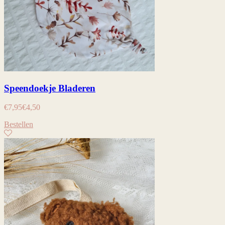
Speendoekje Bladeren
€
7,95
€
4,50
Bestellen