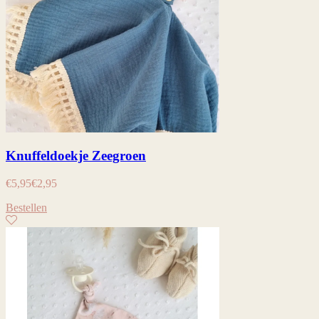
Knuffeldoekje Zeegroen
€
5,95
€
2,95
Bestellen