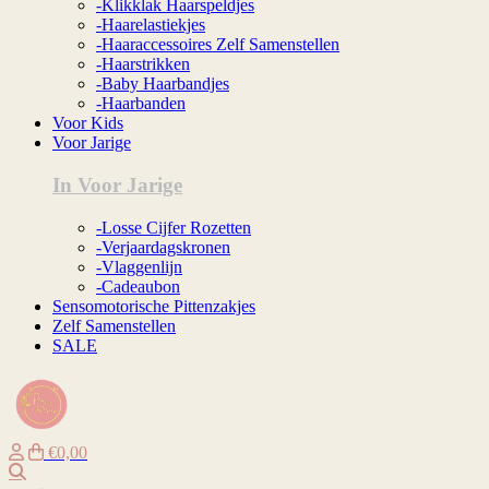
-Klikklak Haarspeldjes
-Haarelastiekjes
-Haaraccessoires Zelf Samenstellen
-Haarstrikken
-Baby Haarbandjes
-Haarbanden
Voor Kids
Voor Jarige
In Voor Jarige
-Losse Cijfer Rozetten
-Verjaardagskronen
-Vlaggenlijn
-Cadeaubon
Sensomotorische Pittenzakjes
Zelf Samenstellen
SALE
€0,00
Zoeken