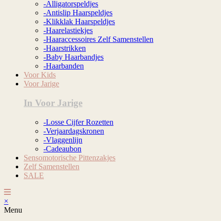
-Alligatorspeldjes
-Antislip Haarspeldjes
-Klikklak Haarspeldjes
-Haarelastiekjes
-Haaraccessoires Zelf Samenstellen
-Haarstrikken
-Baby Haarbandjes
-Haarbanden
Voor Kids
Voor Jarige
In Voor Jarige
-Losse Cijfer Rozetten
-Verjaardagskronen
-Vlaggenlijn
-Cadeaubon
Sensomotorische Pittenzakjes
Zelf Samenstellen
SALE
×
Menu