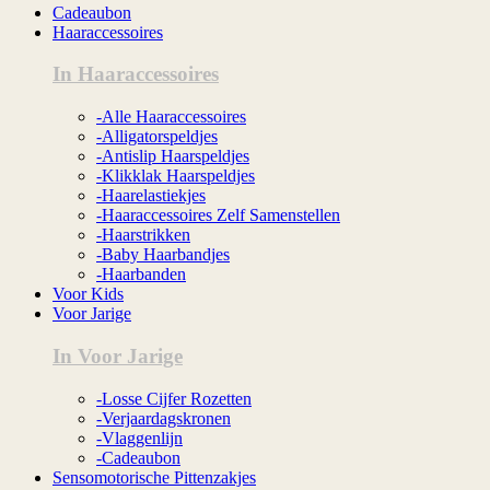
Cadeaubon
Haaraccessoires
In Haaraccessoires
-Alle Haaraccessoires
-Alligatorspeldjes
-Antislip Haarspeldjes
-Klikklak Haarspeldjes
-Haarelastiekjes
-Haaraccessoires Zelf Samenstellen
-Haarstrikken
-Baby Haarbandjes
-Haarbanden
Voor Kids
Voor Jarige
In Voor Jarige
-Losse Cijfer Rozetten
-Verjaardagskronen
-Vlaggenlijn
-Cadeaubon
Sensomotorische Pittenzakjes