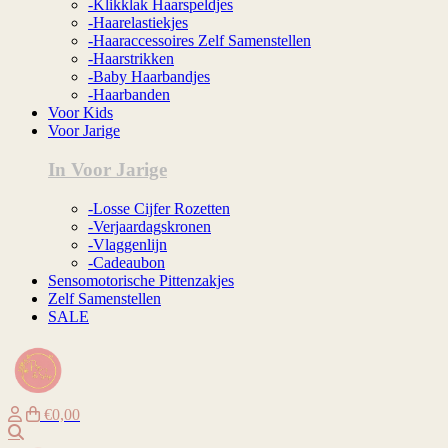
-Klikklak Haarspeldjes
-Haarelastiekjes
-Haaraccessoires Zelf Samenstellen
-Haarstrikken
-Baby Haarbandjes
-Haarbanden
Voor Kids
Voor Jarige
In Voor Jarige
-Losse Cijfer Rozetten
-Verjaardagskronen
-Vlaggenlijn
-Cadeaubon
Sensomotorische Pittenzakjes
Zelf Samenstellen
SALE
€0,00
Zoeken