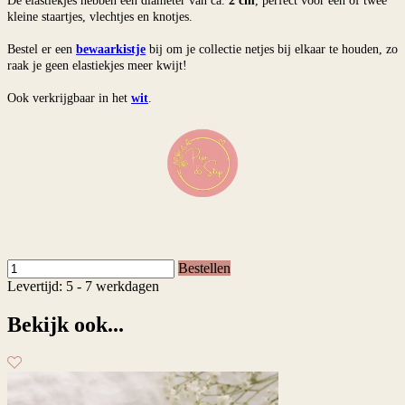
De elastiekjes hebben een diameter van ca.
2
cm
, perfect voor één of twee
kleine staartjes, vlechtjes en knotjes.
Bestel er een
bewaarkistje
bij om je collectie netjes bij elkaar te houden, zo
raak je geen elastiekjes meer kwijt!
Ook verkrijgbaar in het
wit
.
Bestellen
Levertijd: 5 - 7 werkdagen
Bekijk ook...