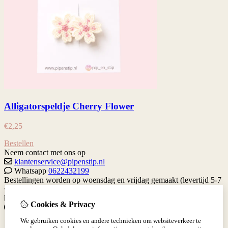
Alligatorspeldje Cherry Flower
€
2,25
Bestellen
Neem contact met ons op
klantenservice@pipenstip.nl
Whatsapp
0622432199
Bestellingen worden op woensdag en vrijdag gemaakt (levertijd 5-7
werkdagen) Je kan altijd contact met me opnemen via de contact
button hieronder.
Gratis verzenden vanaf €65 binnen Nederland.
Cookies & Privacy
Informatie
We gebruiken cookies en andere technieken om websiteverkeer te
Levertijd