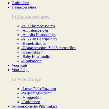
Cadeaubon
Haaraccessoires
In Haaraccessoires
-Alle Haaraccessoires
-Alligatorspeldjes
-Antislip Haarspeldjes
-Klikklak Haarspeldjes
-Haarelastiekjes
-Haaraccessoires Zelf Samenstellen
-Haarstrikken
-Baby Haarbandjes
-Haarbanden
Voor Kids
Voor Jarige
In Voor Jarige
-Losse Cijfer Rozetten
-Verjaardagskronen
-Vlaggenlijn
-Cadeaubon
Sensomotorische Pittenzakjes