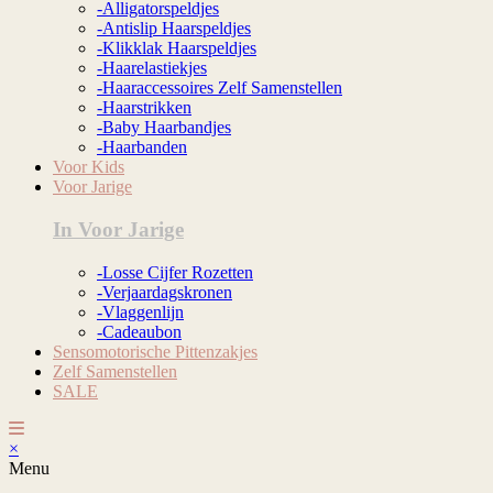
-Alligatorspeldjes
-Antislip Haarspeldjes
-Klikklak Haarspeldjes
-Haarelastiekjes
-Haaraccessoires Zelf Samenstellen
-Haarstrikken
-Baby Haarbandjes
-Haarbanden
Voor Kids
Voor Jarige
In Voor Jarige
-Losse Cijfer Rozetten
-Verjaardagskronen
-Vlaggenlijn
-Cadeaubon
Sensomotorische Pittenzakjes
Zelf Samenstellen
SALE
×
Menu